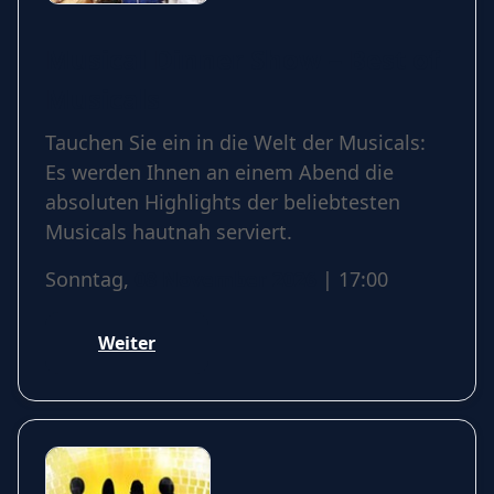
Musical Dinner Show – Best of
Musicals
Tauchen Sie ein in die Welt der Musicals:
Es werden Ihnen an einem Abend die
absoluten Highlights der beliebtesten
Musicals hautnah serviert.
Sonntag,
08 November 2026
| 17:00
Weiter