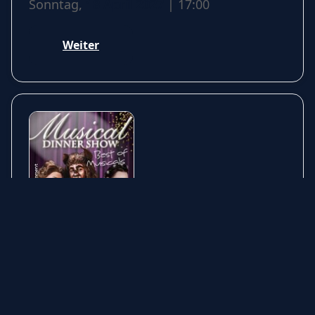
Sonntag,
18 April 2027
| 17:00
Weiter
Musical Dinner Show – Best of
Musicals
Tauchen Sie ein in die Welt der Musicals: