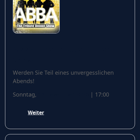
ABBA - The Tribute Dinner
Show
Werden Sie Teil eines unvergesslichen
Abends!
Sonntag,
13 Dezember 2026
| 17:00
Weiter