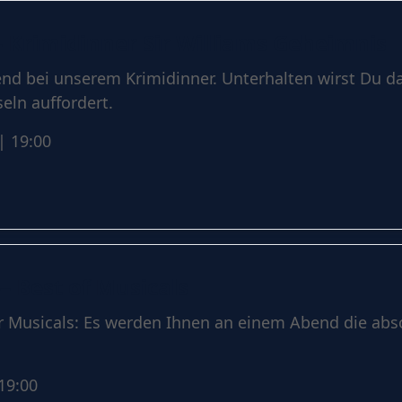
– Krimidinner Sir Williams Geheimnis
end bei unserem Krimidinner. Unterhalten wirst Du 
eln auffordert.
| 19:00
– Best of Musicals
er Musicals: Es werden Ihnen an einem Abend die abs
19:00