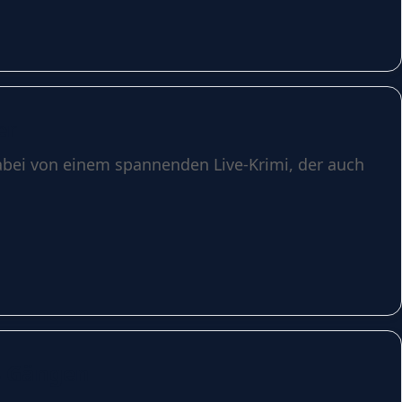
er
dabei von einem spannenden Live-Krimi, der auch
4 Gängen