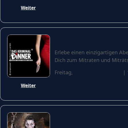
Weiter
Das Kriminal Dinner –
Erlebe einen einzigartigen Ab
Dich zum Mitraten und Miträts
Freitag,
20 November 2026
| 
Weiter
Gruseldinner - Die M