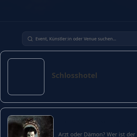
Schlosshotel
Gruseldinner - Dr. Je
Arzt oder Dämon? Wer ist der