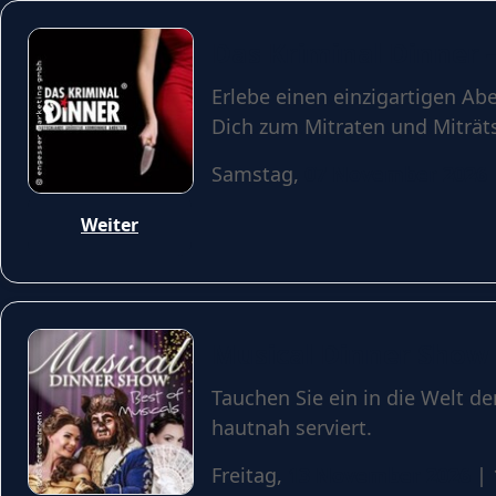
Das Kriminal Dinner 
Erlebe einen einzigartigen Ab
Dich zum Mitraten und Miträts
Samstag,
07 November 2026
Weiter
Musical Dinner Show 
Tauchen Sie ein in die Welt d
hautnah serviert.
Freitag,
13 November 2026
| 