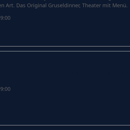
n Art. Das Original Gruseldinner, Theater mit Menü.
9:00
– Krimidinner A Sherlock Holmes Case 
9:00