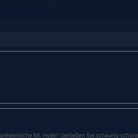
kyll & Mr. Hyde | Gruselkomödie in 5 
 unheimliche Mr. Hyde? Genießen Sie schaurig-schön