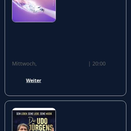
Schwarze Schwäne -
Grenzlandtheater Aachen |
ABO Kulturgemeinde
Mittwoch,
18 November 2026
| 20:00
Weiter