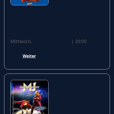
Extrawurst - Grenzlandtheater
Aachen | ABO
Kulturgemeinde
Mittwoch,
07 Oktober 2026
| 20:00
Weiter