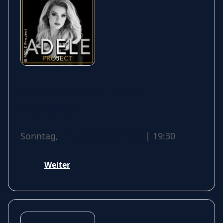
Adele Project - "Hello
München"
Sonntag,
01 November 2026
| 19:30
Weiter