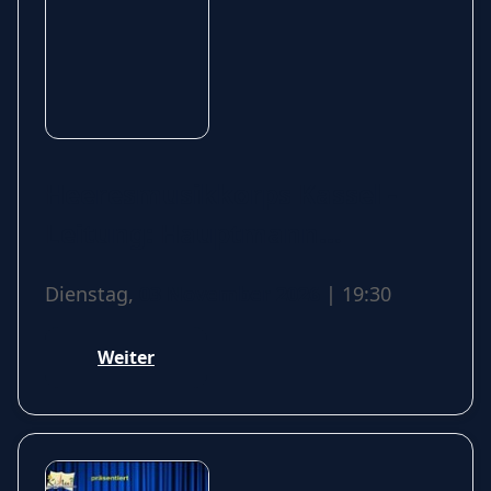
Heeresmusikkorps Kassel -
Leitung: Hauptmann
Christoph Schiffers
Dienstag,
03 November 2026
| 19:30
Weiter