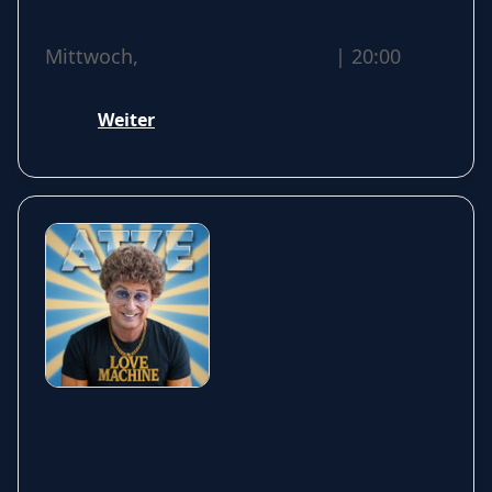
Grenzlandtheater Aachen
Mittwoch,
02 September 2026
| 20:00
Weiter
Atze Schröder - Lovemachine