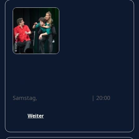
Springmaus
Improvisationstheater - Merry
Christmaus
Samstag,
28 November 2026
| 20:00
Weiter