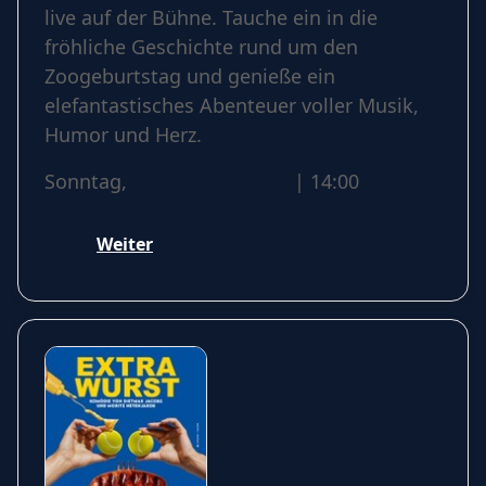
live auf der Bühne. Tauche ein in die
fröhliche Geschichte rund um den
Zoogeburtstag und genieße ein
elefantastisches Abenteuer voller Musik,
Humor und Herz.
Sonntag,
04 Oktober 2026
| 14:00
Weiter