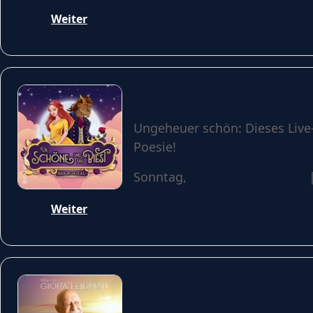
Weiter
Die Schöne und das Bi
Ungeheuer schön: Dieses Live-
Poesie!
Sonntag,
01 November 2026
|
Weiter
Giora Feidman - For 