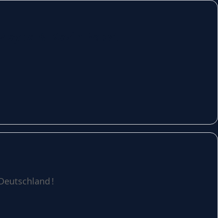
 Meypo & Kevin Pabst
Deutschland !