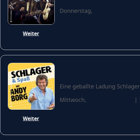
Donnerstag,
03 September 2
Weiter
Schlager & Spaß mit 
Eine geballte Ladung Schlager
Mittwoch,
21 Oktober 2026
| 
Weiter