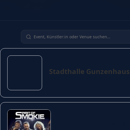
Stadthalle Gunzenhau
Celebrating the Music