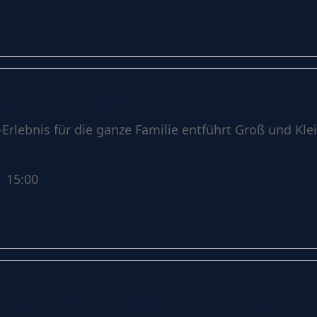
est - das Musical
Erlebnis für die ganze Familie entführt Groß und Kle
 15:00
a Better World: Giora Feidman Duo