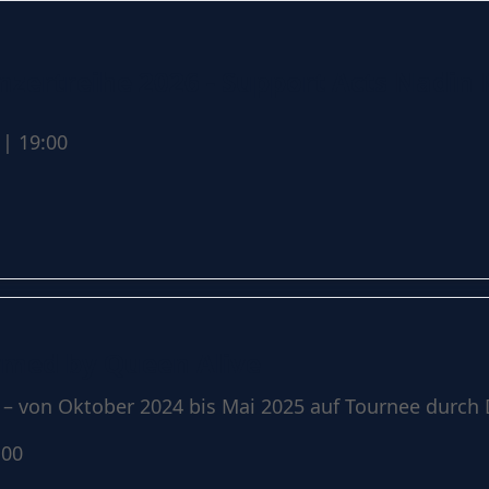
onzertreihe 2026 - Support Acts Nadin
| 19:00
rmed by Queen Alive
 – von Oktober 2024 bis Mai 2025 auf Tournee durch 
:00