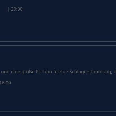
026
| 20:00
Andy Borg
 und eine große Portion fetzige Schlagerstimmung, di
16:00