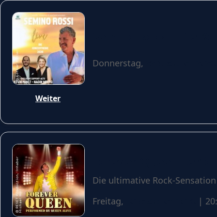
Semino Rossi - Die K
Donnerstag,
22 Oktober 2026
Weiter
Forever Queen perfo
Die ultimative Rock-Sensation
Freitag,
30 Oktober 2026
| 20