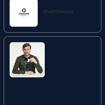
Stadttheater
Michael Altinger - Die letzte
Tasse Testosteron