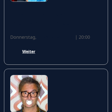
Ines Procter - Bäsd off
"Närrische Putzfraa"
Donnerstag,
29 Oktober 2026
| 20:00
Weiter