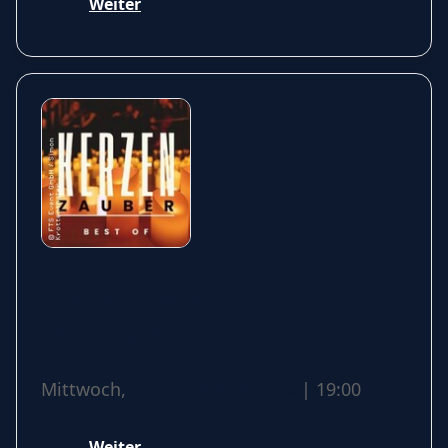
Weiter
Kerzenzauber - Best of
Filmmusik
Mittwoch,
25 November 2026
| 19:00
Weiter