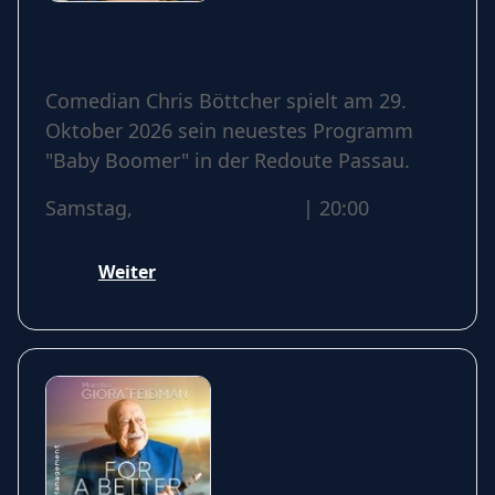
Chris Boettcher
Comedian Chris Böttcher spielt am 29.
Oktober 2026 sein neuestes Programm
"Baby Boomer" in der Redoute Passau.
Samstag,
31 Oktober 2026
| 20:00
Weiter