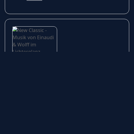
New Classic - Musik von
Einaudi & Wolff im
Lichterglanz-Konzert
Freitag,
12 Februar 2027
| 20:00
Weiter