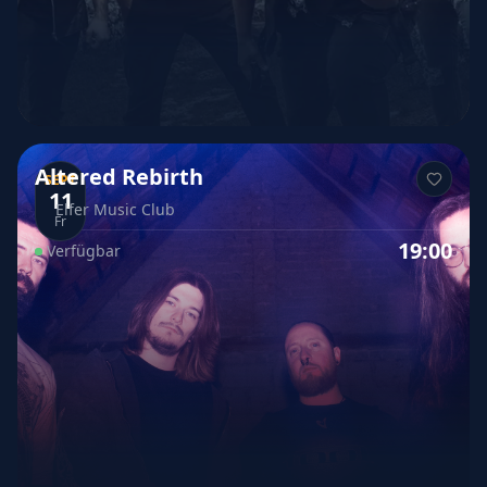
Altered Rebirth
SEPT
11
Elfer Music Club
Fr
19:00
Verfügbar