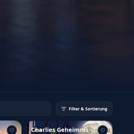
Filter
& Sortierung
Charlies Geheimnis -
AUG