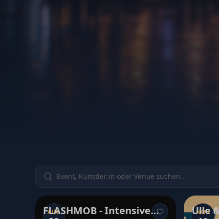
FLASHMOB - Intensive
Ulle 
AUG
NOV