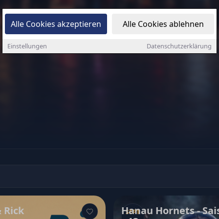
Alle Cookies akzeptieren
Alle Cookies ablehnen
Einstellungen
Datenschutzerklärung
& Rick
Hanau Hornets - Sai
SEPT