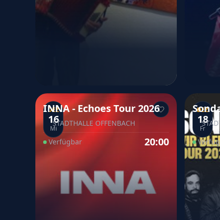
INNA - Echoes Tour 2026
Sonda
DEZ
DEZ
16
18
bleib
STADTHALLE OFFENBACH
STAD
Mi
Fr
20:00
Verfügbar
Verfü